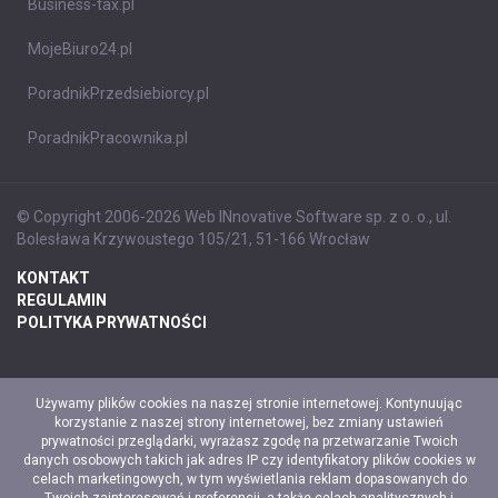
Business-tax.pl
MojeBiuro24.pl
PoradnikPrzedsiebiorcy.pl
PoradnikPracownika.pl
© Copyright 2006-2026 Web INnovative Software sp. z o. o., ul.
Bolesława Krzywoustego 105/21, 51-166 Wrocław
KONTAKT
REGULAMIN
POLITYKA PRYWATNOŚCI
Używamy plików cookies na naszej stronie internetowej. Kontynuując
korzystanie z naszej strony internetowej, bez zmiany ustawień
prywatności przeglądarki, wyrażasz zgodę na przetwarzanie Twoich
danych osobowych takich jak adres IP czy identyfikatory plików cookies w
celach marketingowych, w tym wyświetlania reklam dopasowanych do
Twoich zainteresowań i preferencji, a także celach analitycznych i