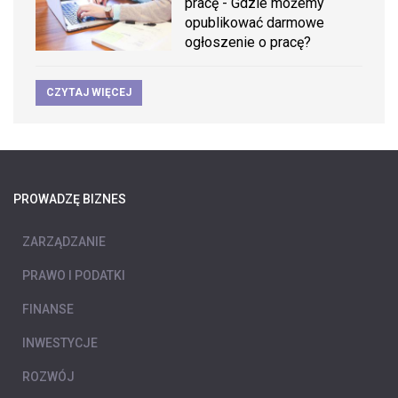
pracę - Gdzie możemy
opublikować darmowe
ogłoszenie o pracę?
CZYTAJ WIĘCEJ
PROWADZĘ BIZNES
ZARZĄDZANIE
PRAWO I PODATKI
FINANSE
INWESTYCJE
ROZWÓJ