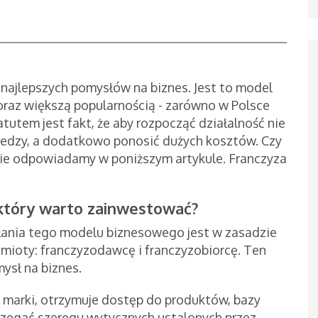
n najlepszych pomysłów na biznes. Jest to model
 coraz większą popularnością - zarówno w Polsce
atutem jest fakt, że aby rozpocząć działalność nie
wiedzy, a dodatkowo ponosić dużych kosztów. Czy
nie odpowiadamy w poniższym artykule. Franczyza
 który warto zainwestować?
ałania tego modelu biznesowego jest w zasadzie
dmioty: franczyzodawcę i franczyzobiorcę. Ten
ysł na biznes.
 marki, otrzymuje dostęp do produktów, bazy
rzegać szeregu wytycznych ustalonych przez