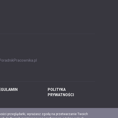
PoradnikPracownika.pl
EGULAMIN
POLITYKA
PRYWATNOŚCI
ności przeglądarki, wyrażasz zgodę na przetwarzanie Twoich