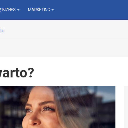
 BIZNES
MARKETING
tki
warto?