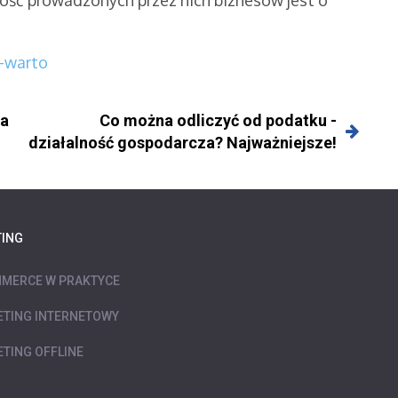
y-warto
ka
Co można odliczyć od podatku -
działalność gospodarcza? Najważniejsze!
ING
MERCE W PRAKTYCE
TING INTERNETOWY
TING OFFLINE