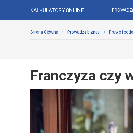
KALKULATORY.ONLINE
PROWADZĘ
Strona Główna
Prowadzę biznes
Prawo i poda
Franczyza czy 