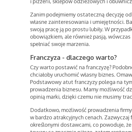
i pizzerii, sklepów odzieżowych i obuwnicz
Zanim podejmiemy ostateczną decyzję odn
własne zainteresowania i umiejętności. B
swoją pracę ją po prostu lubiły. W przypa
obowiązkiem, ale również pasją, wówczas
spełniać swoje marzenia.
Franczyza - dlaczego warto?
Czy warto postawić na franczyzę? Podobne
chciałoby uruchomić własny biznes. Omaw
Podstawowy atut franczyzy polega na tym,
prowadzenia biznesu. Mamy możliwość dzia
opinią marki, dzięki czemu nie musimy tra
Dodatkowo, możliwość prowadzenia firmy
w bardzo atrakcyjnych cenach. Zazwyczaj 
określonymi dostawcami, co powoduje, że 
towary są znacznie niższe, zatem rentown