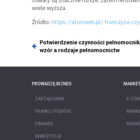
wiele wyższa.
Źródło:
https://alterweb.pl/-franczyza-cz
Potwierdzenie czynności pełnomocni
wzór a rodzaje pełnomocnictw
PROWADZĘ BIZNES
MARKET
ZARZĄDZANIE
E-COM
PRAWO I PODATKI
MARKE
FINANSE
MARKE
INWESTYCJE