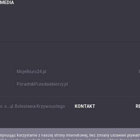
 MEDIA
MojeBiuro24.pl
PoradnikPrzedsiebiorcy.pl
. o., ul. Bolesława Krzywoustego
KONTAKT
R
ntynuując korzystanie z naszej strony internetowej, bez zmiany ustawień prywat