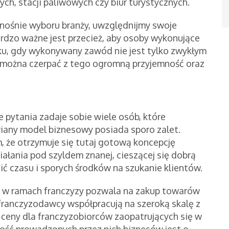
ych, stacji paliwowych czy biur turystycznych.
ośnie wyboru branży, uwzględnijmy swoje
ardzo ważne jest przecież, aby osoby wykonujące
dku, gdy wykonywany zawód nie jest tylko zwykłym
 można czerpać z tego ogromną przyjemność oraz
 pytania zadaje sobie wiele osób, które
iany model biznesowy posiada sporo zalet.
 że otrzymuje się tutaj gotową koncepcję
łania pod szyldem znanej, cieszącej się dobrą
cić czasu i sporych środków na szukanie klientów.
 w ramach franczyzy pozwala na zakup towarów
franczyzodawcy współpracują na szeroką skalę z
ceny dla franczyzobiorców zaopatrujących się w
ość prowadzonych przez nich biznesów jest o