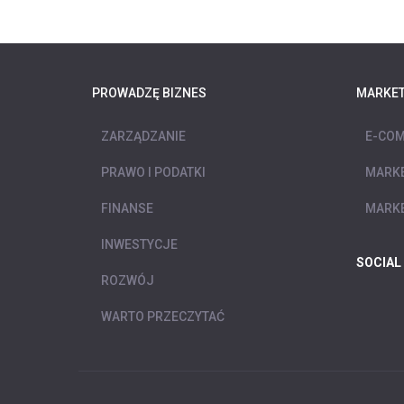
PROWADZĘ BIZNES
MARKET
ZARZĄDZANIE
E-COM
PRAWO I PODATKI
MARKE
FINANSE
MARKE
INWESTYCJE
SOCIAL
ROZWÓJ
WARTO PRZECZYTAĆ