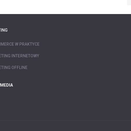
ING
MERCE W PRAKTYCE
TING INTERNETOWY
TING OFFLINE
 MEDIA