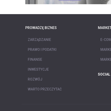
PROWADZĘ BIZNES
MARKET
ZARZĄDZANIE
E-COM
PRAWO I PODATKI
MARKE
FINANSE
MARKE
INWESTYCJE
SOCIAL
ROZWÓJ
WARTO PRZECZYTAĆ