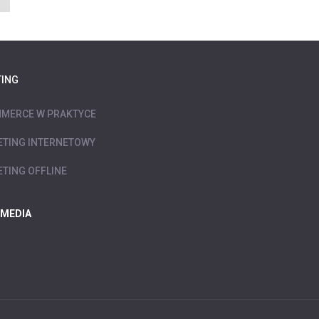
ING
MERCE W PRAKTYCE
TING INTERNETOWY
TING OFFLINE
 MEDIA