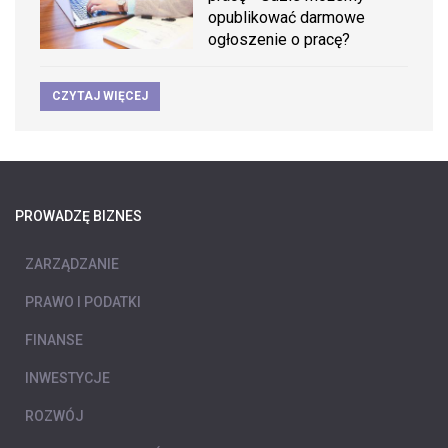
opublikować darmowe
ogłoszenie o pracę?
CZYTAJ WIĘCEJ
PROWADZĘ BIZNES
ZARZĄDZANIE
PRAWO I PODATKI
FINANSE
INWESTYCJE
ROZWÓJ