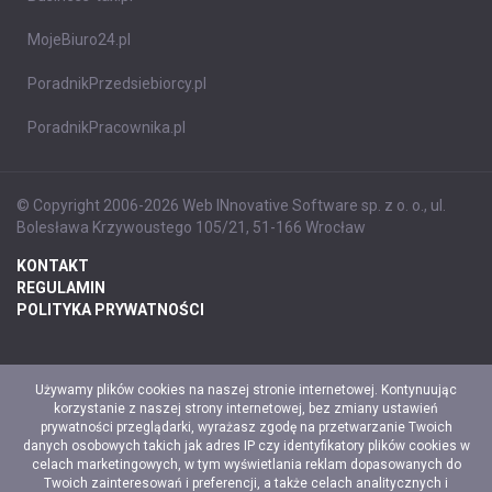
MojeBiuro24.pl
PoradnikPrzedsiebiorcy.pl
PoradnikPracownika.pl
© Copyright 2006-2026 Web INnovative Software sp. z o. o., ul.
Bolesława Krzywoustego 105/21, 51-166 Wrocław
KONTAKT
REGULAMIN
POLITYKA PRYWATNOŚCI
Używamy plików cookies na naszej stronie internetowej. Kontynuując
korzystanie z naszej strony internetowej, bez zmiany ustawień
prywatności przeglądarki, wyrażasz zgodę na przetwarzanie Twoich
danych osobowych takich jak adres IP czy identyfikatory plików cookies w
celach marketingowych, w tym wyświetlania reklam dopasowanych do
Twoich zainteresowań i preferencji, a także celach analitycznych i