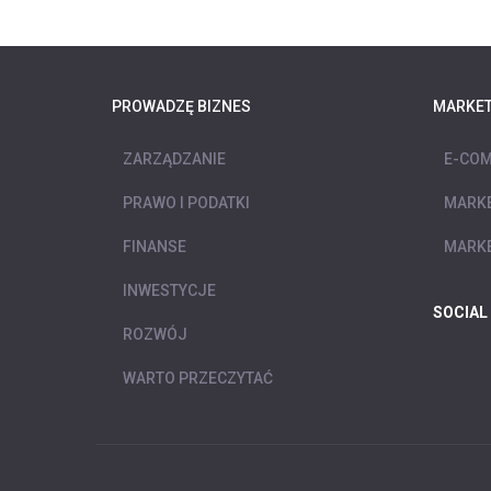
PROWADZĘ BIZNES
MARKET
ZARZĄDZANIE
E-COM
PRAWO I PODATKI
MARKE
FINANSE
MARKE
INWESTYCJE
SOCIAL
ROZWÓJ
WARTO PRZECZYTAĆ