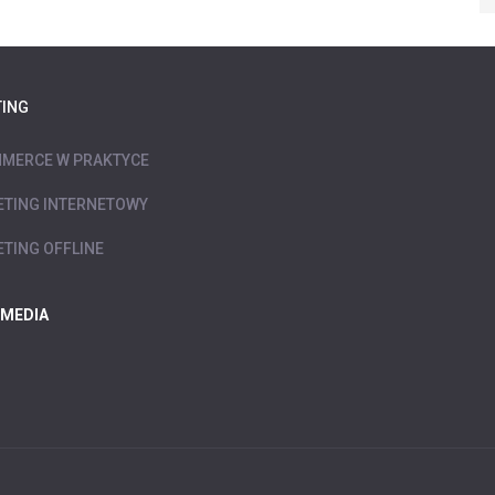
ING
MERCE W PRAKTYCE
TING INTERNETOWY
TING OFFLINE
 MEDIA