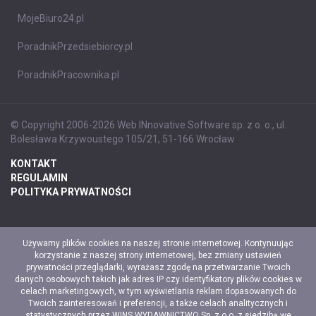
MojeBiuro24.pl
PoradnikPrzedsiebiorcy.pl
PoradnikPracownika.pl
© Copyright 2006-2026 Web INnovative Software sp. z o. o., ul.
Bolesława Krzywoustego 105/21, 51-166 Wrocław
KONTAKT
REGULAMIN
POLITYKA PRYWATNOŚCI
Używamy plików cookies na naszej stronie internetowej. Kontynuując
korzystanie z naszej strony internetowej, bez zmiany ustawień
prywatności przeglądarki, wyrażasz zgodę na przetwarzanie Twoich
danych osobowych takich jak adres IP czy identyfikatory plików cookies w
celach marketingowych, w tym wyświetlania reklam dopasowanych do
Twoich zainteresowań i preferencji, a także celach analitycznych i
statystycznych przez WINS WYDAWNICTWO Sp. z o.o. z siedzibą we