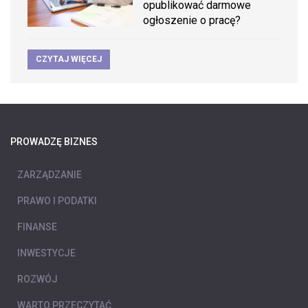
opublikować darmowe
ogłoszenie o pracę?
CZYTAJ WIĘCEJ
PROWADZĘ BIZNES
ZARZĄDZANIE
PRAWO I PODATKI
FINANSE
INWESTYCJE
ROZWÓJ
WARTO PRZECZYTAĆ