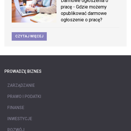
Darmowe ogłoszenia o
pracę - Gdzie możemy
opublikować darmowe
ogłoszenie o pracę?
CZYTAJ WIĘCEJ
PROWADZĘ BIZNES
ZARZĄDZANIE
PRAWO I PODATKI
FINANSE
INWESTYCJE
ROZWÓJ