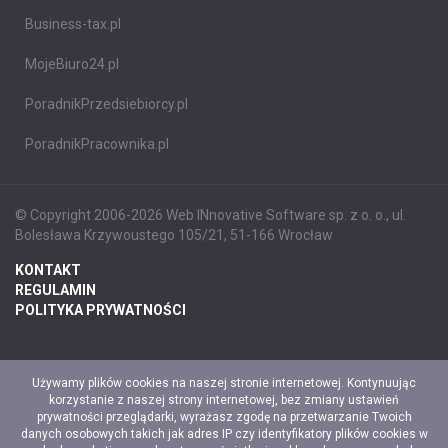
Business-tax.pl
MojeBiuro24.pl
PoradnikPrzedsiebiorcy.pl
PoradnikPracownika.pl
© Copyright 2006-2026 Web INnovative Software sp. z o. o., ul.
Bolesława Krzywoustego 105/21, 51-166 Wrocław
KONTAKT
REGULAMIN
POLITYKA PRYWATNOŚCI
Używamy plików cookies na naszej stronie internetowej. Kontynuując
korzystanie z naszej strony internetowej, bez zmiany ustawień
prywatności przeglądarki, wyrażasz zgodę na przetwarzanie Twoich
danych osobowych takich jak adres IP czy identyfikatory plików cookies w