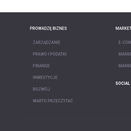
PROWADZĘ BIZNES
MARKET
ZARZĄDZANIE
E-COM
PRAWO I PODATKI
MARKE
FINANSE
MARKE
INWESTYCJE
SOCIAL
ROZWÓJ
WARTO PRZECZYTAĆ