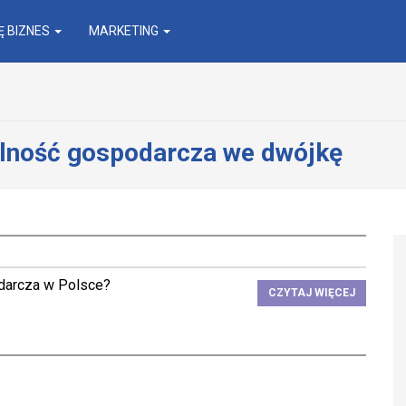
 BIZNES
MARKETING
alność gospodarcza we dwójkę
darcza w Polsce?
CZYTAJ WIĘCEJ