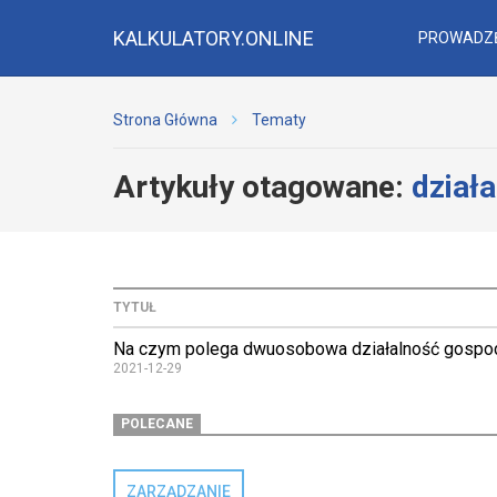
KALKULATORY.ONLINE
PROWADZĘ
Strona Główna
Tematy
Artykuły otagowane:
dział
TYTUŁ
Na czym polega dwuosobowa działalność gospo
2021-12-29
POLECANE
ZARZĄDZANIE