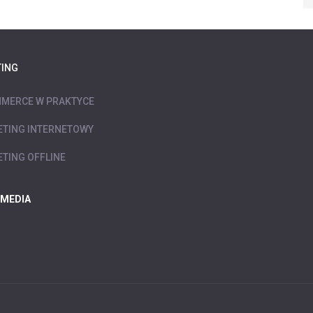
ING
MERCE W PRAKTYCE
TING INTERNETOWY
TING OFFLINE
 MEDIA