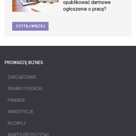
opublikować darmowe
ogłoszenie o pracę?
CZYTAJ WIĘCEJ
PROWADZĘ BIZNES
ZARZĄDZANIE
PRAWO I PODATKI
FINANSE
INWESTYCJE
ROZWÓJ
WARTO PRZECZYTAĆ