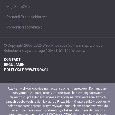
MojeBiuro24.pl
PoradnikPrzedsiebiorcy.pl
PoradnikPracownika.pl
© Copyright 2006-2026 Web INnovative Software sp. z o. o., ul.
Bolesława Krzywoustego 105/21, 51-166 Wrocław
KONTAKT
REGULAMIN
POLITYKA PRYWATNOŚCI
Używamy plików cookies na naszej stronie internetowej. Kontynuując
korzystanie z naszej strony internetowej, bez zmiany ustawień
prywatności przeglądarki, wyrażasz zgodę na przetwarzanie Twoich
danych osobowych takich jak adres IP czy identyfikatory plików cookies w
celach marketingowych, w tym wyświetlania reklam dopasowanych do
Twoich zainteresowań i preferencji, a także celach analitycznych i
statystycznych przez WINS WYDAWNICTWO Sp. z o.o. z siedzibą we