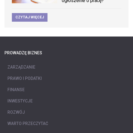
ogłoszenie o pracę?
CZYTAJ WIĘCEJ
PROWADZĘ BIZNES
ZARZĄDZANIE
PRAWO I PODATKI
FINANSE
INWESTYCJE
ROZWÓJ
WARTO PRZECZYTAĆ