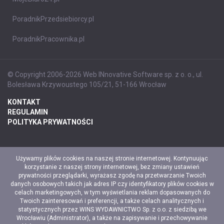
PoradnikPrzedsiebiorcy.pl
PoradnikPracownika.pl
© Copyright 2006-2026 Web INnovative Software sp. z o. o., ul.
Bolesława Krzywoustego 105/21, 51-166 Wrocław
KONTAKT
REGULAMIN
POLITYKA PRYWATNOŚCI
Używamy plików cookies na naszej stronie internetowej. Kontynuując
korzystanie z naszej strony internetowej, bez zmiany ustawień
prywatności przeglądarki, wyrażasz zgodę na przetwarzanie Twoich
danych osobowych takich jak adres IP czy identyfikatory plików cookies w
celach marketingowych, w tym wyświetlania reklam dopasowanych do
Twoich zainteresowań i preferencji, a także celach analitycznych i
statystycznych przez WINS WYDAWNICTWO Sp. z o.o. z siedzibą we
Wrocławiu (Administrator), a także na zapisywanie i przechowywanie