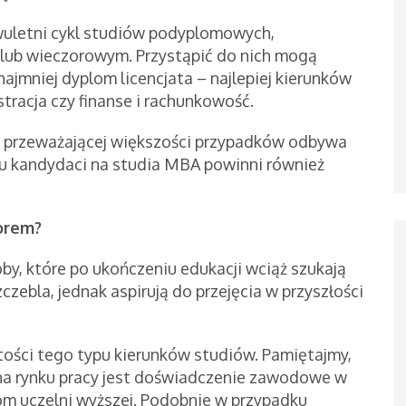
wuletni cykl studiów podyplomowych,
 lub wieczorowym. Przystąpić do nich mogą
najmniej dyplom licencjata – najlepiej kierunków
stracja czy finanse i rachunkowość.
 przeważającej większości przypadków odbywa
du kandydaci na studia MBA powinni również
orem?
by, które po ukończeniu edukacji wciąż szukają
zebla, jednak aspirują do przejęcia w przyszłości
tości tego typu kierunków studiów. Pamiętajmy,
ć na rynku pracy jest doświadczenie zawodowe w
plom uczelni wyższej. Podobnie w przypadku