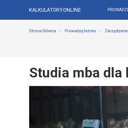
KALKULATORY.ONLINE
PROWADZĘ
Strona Główna
Prowadzę biznes
Zarządzanie
Studia mba dla