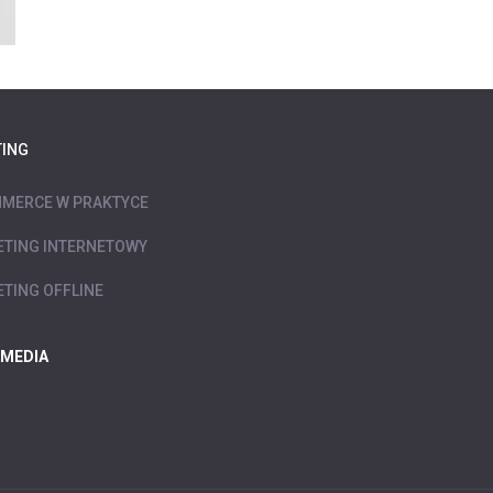
ING
MERCE W PRAKTYCE
TING INTERNETOWY
TING OFFLINE
 MEDIA