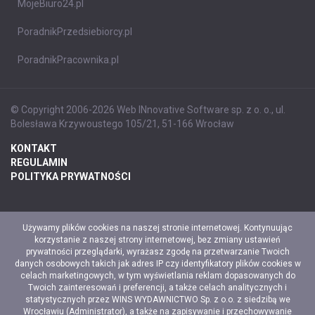
MojeBiuro24.pl
PoradnikPrzedsiebiorcy.pl
PoradnikPracownika.pl
© Copyright 2006-2026 Web INnovative Software sp. z o. o., ul.
Bolesława Krzywoustego 105/21, 51-166 Wrocław
KONTAKT
REGULAMIN
POLITYKA PRYWATNOŚCI
Używamy plików cookies na naszej stronie internetowej. Kontynuując
korzystanie z naszej strony internetowej, bez zmiany ustawień
prywatności przeglądarki, wyrażasz zgodę na przetwarzanie Twoich
danych osobowych takich jak adres IP czy identyfikatory plików cookies w
celach marketingowych, w tym wyświetlania reklam dopasowanych do
Twoich zainteresowań i preferencji, a także celach analitycznych i
statystycznych przez WINS WYDAWNICTWO Sp. z o.o. z siedzibą we
Wrocławiu (Administrator), a także na zapisywanie i przechowywanie